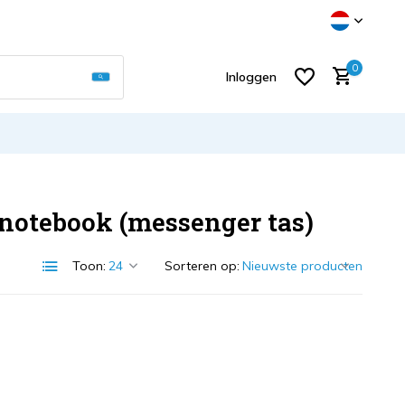
Gebruik de pijltjes op en neer om een beschikb
0
Inloggen
 notebook (messenger tas)
Account aanmaken
Toon:
Sorteren op: