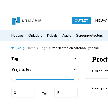
OUTLET
NIEUW
Hoesjes
Opladers
Kabels
Audio
Screenprotectors
Terug
Home
Tags
voor laptop en notebook (messe...
Prod
Tags
Prijs filter
0 product
Geen prod
Tot