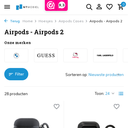
0
9,3
Terug
Home
Hoesjes
Airpods Cases
Airpods - Airpods 2
Airpods - Airpods 2
Onze merken
Filter
Sorteren op:
Toon:
28 producten