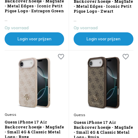
Backcover hoesje - MagSafe
Backcover hoesje - MagSafe
- Metal Edges - Iconic Petit
- Metal Edges - Iconic Petit
Pique Logo - Estragon Green
Pique Logo - Zwart
...
...
Op voorraad
Op voorraad
Login voor prijzen
Login voor prijzen
Guess
Guess
Guess iPhone 17 Air
Guess iPhone 17 Air
Backcover hoesje - MagSafe
Backcover hoesje - MagSafe
- Small 4G & Classic Metal
- Small 4G & Classic Metal
Logo - Roze
Logo - Bruin