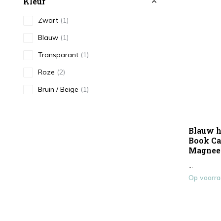
Kleur
Zwart
(1)
Blauw
(1)
Transparant
(1)
Roze
(2)
Bruin / Beige
(1)
Goud / Geel
(1)
Type
Blauw h
Book Ca
Smartphonehoesje
(7)
Magneet
...
Op voorr