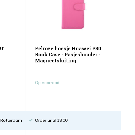
er
Felroze hoesje Huawei P30
Book Case - Pasjeshouder -
Magneetsluiting
...
Op voorraad
n Rotterdam
Order until 18:00