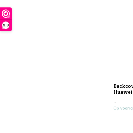
9,3
Backcov
Huawei 
...
Op voorr