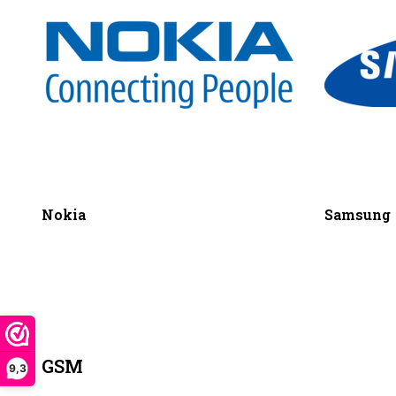
Nokia
Samsung
GSM
9,3