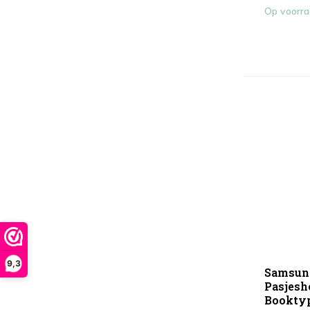
Op voorr
9,3
Samsung
Pasjesh
Booktyp