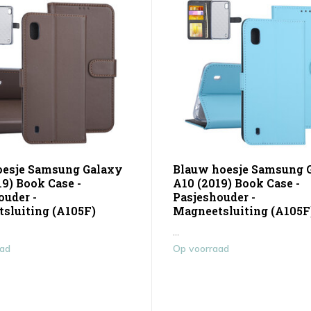
oesje Samsung Galaxy
Blauw hoesje Samsung 
19) Book Case -
A10 (2019) Book Case -
ouder -
Pasjeshouder -
sluiting (A105F)
Magneetsluiting (A105F
...
aad
Op voorraad