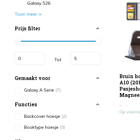
Galaxy S26
Toon meer
Prijs filter
Tot
Bruin h
Gemaakt voor
A10 (20
Pasjesh
Galaxy A Serie
(7)
Magneet
Functies
...
Op voorr
Backcover hoesje
(2)
Booktype hoesje
(5)