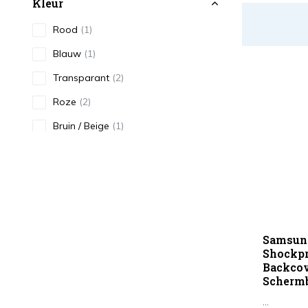
Kleur
Rood
(1)
Blauw
(1)
Transparant
(2)
Roze
(2)
Bruin / Beige
(1)
Type
Antishock
(1)
Smartphonehoesje
(7)
Samsun
Shockpr
Backcov
Scherm
...