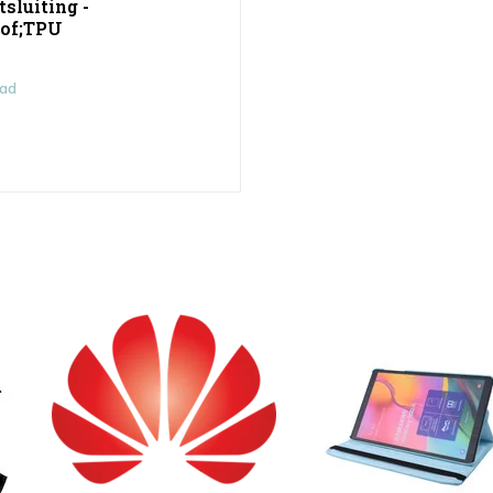
sluiting -
tof;TPU
aad