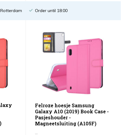
n Rotterdam
Order until 18:00
alaxy
Felroze hoesje Samsung
Galaxy A10 (2019) Book Case -
Pasjeshouder -
)
Magneetsluiting (A105F)
...