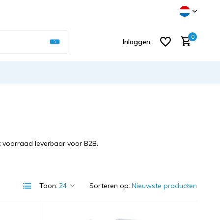
Gebruik de pijltjes op en neer om een beschikb
0
Inloggen
Account aanmaken
t voorraad leverbaar voor B2B.
Toon:
Sorteren op: