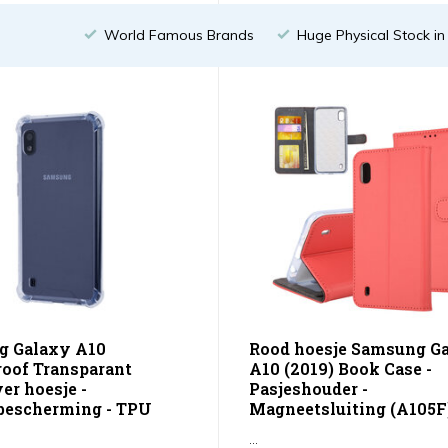
World Famous Brands
Huge Physical Stock i
g Galaxy A10
Rood hoesje Samsung G
oof Transparant
A10 (2019) Book Case -
er hoesje -
Pasjeshouder -
bescherming - TPU
Magneetsluiting (A105F
...