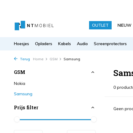
OUTLET
NIEUW
Hoesjes
Opladers
Kabels
Audio
Screenprotectors
Terug
Home
GSM
Samsung
Sam
GSM
Nokia
0 product
Samsung
Prijs filter
Geen prod