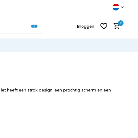
Gebruik de pijltjes op en neer om een beschikb
0
Inloggen
Account aanmaken
et heeft een strak design, een prachtig scherm en een