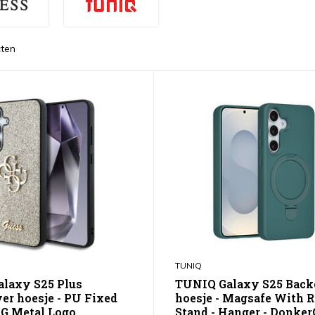
ten
TUNIQ
alaxy S25 Plus
TUNIQ Galaxy S25 Back
er hoesje - PU Fixed
hoesje - Magsafe With 
 4G Metal Logo
Stand - Hanger - Donke