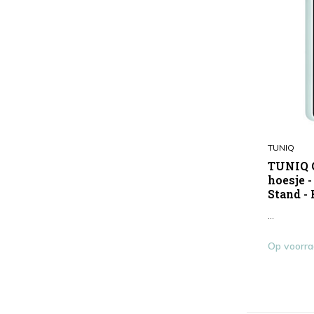
TUNIQ
TUNIQ G
hoesje 
Stand -
...
Op voorr