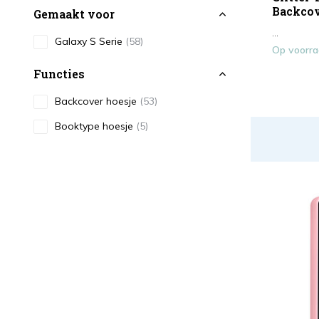
Backcov
Gemaakt voor
...
Galaxy S Serie
(58)
Op voorr
Functies
Backcover hoesje
(53)
Booktype hoesje
(5)
Magsafe
(27)
Cardholder
(4)
Kleur
Zwart
(12)
Wit
(2)
Rood
(3)
Blauw
(5)