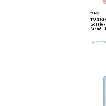
Transparant
(5)
TUNIQ
Roze
(11)
TUNIQ G
Toon meer
hoesje 
Stand -
Type
...
Antishock
(2)
Op voorr
Smartphonehoesje
(58)