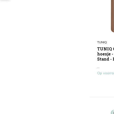
TUNIQ
TUNIQ G
hoesje 
Stand -
...
Op voorr