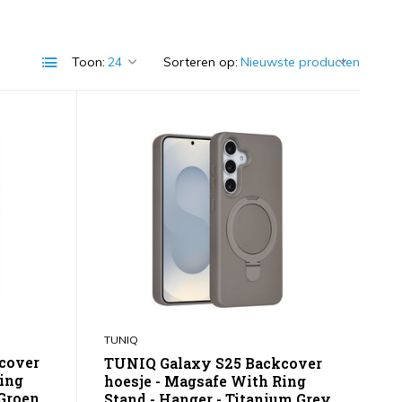
Toon:
Sorteren op:
TUNIQ
cover
TUNIQ Galaxy S25 Backcover
Ring
hoesje - Magsafe With Ring
rGroen
Stand - Hanger - Titanium Grey