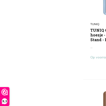
TUNIQ
TUNIQ G
hoesje 
Stand -
...
Op voorr
9,3