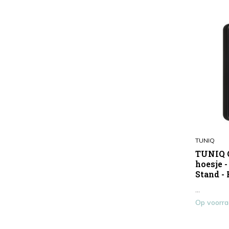
TUNIQ
TUNIQ G
hoesje 
Stand -
...
Op voorr