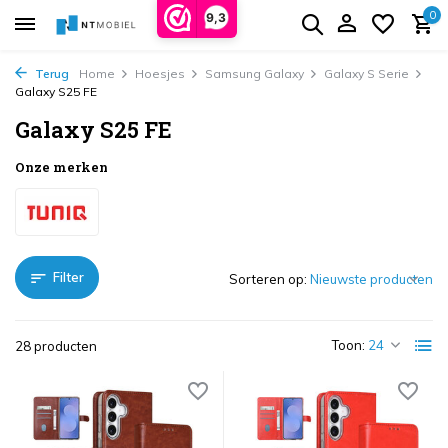
0
9,3
Terug
Home
Hoesjes
Samsung Galaxy
Galaxy S Serie
Galaxy S25 FE
Galaxy S25 FE
Onze merken
Filter
Sorteren op:
Toon:
28 producten