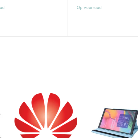
...
aad
Op voorraad