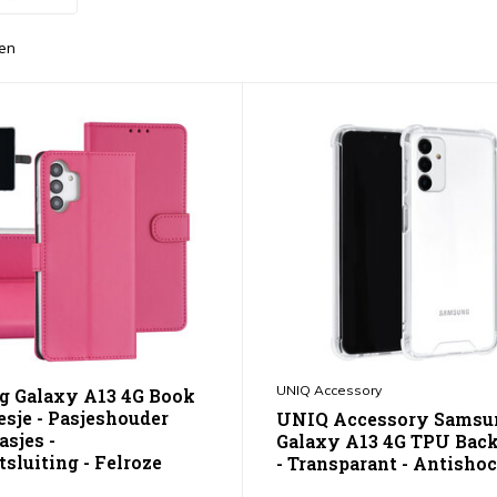
en
UNIQ Accessory
 Galaxy A13 4G Book
esje - Pasjeshouder
UNIQ Accessory Samsu
asjes -
Galaxy A13 4G TPU Bac
sluiting - Felroze
- Transparant - Antisho