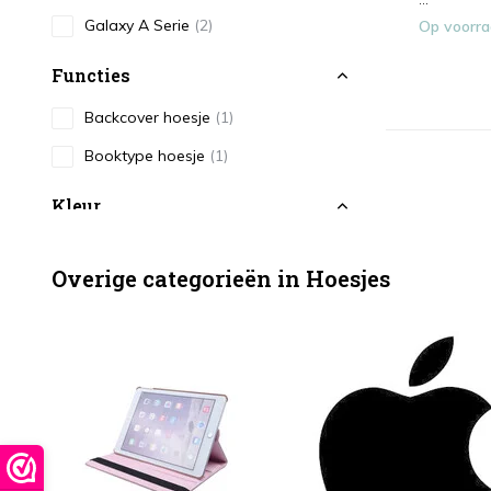
Galaxy A Serie
(2)
Op voorr
Functies
Backcover hoesje
(1)
Booktype hoesje
(1)
Kleur
Transparant
(1)
Overige categorieën in Hoesjes
Roze
(1)
Type
Antishock
(1)
Smartphonehoesje
(2)