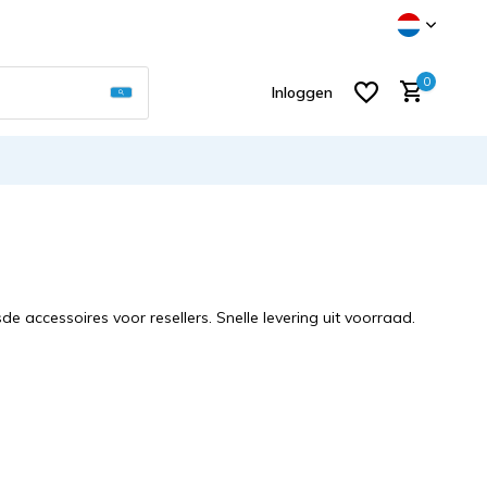
Gebruik de pijltjes op en neer om een beschikb
0
Inloggen
Account aanmaken
 accessoires voor resellers. Snelle levering uit voorraad.