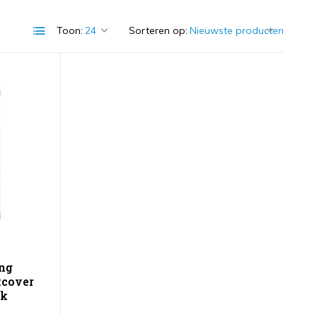
Toon:
Sorteren op:
ng
kcover
ck