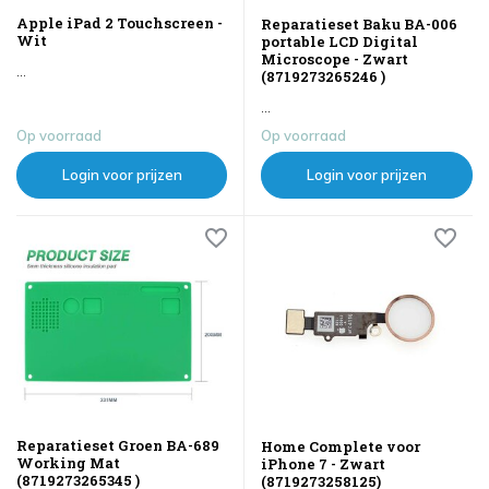
Apple iPad 2 Touchscreen -
Reparatieset Baku BA-006
Wit
portable LCD Digital
Microscope - Zwart
...
(8719273265246 )
...
Op voorraad
Op voorraad
Login voor prijzen
Login voor prijzen
Reparatieset Groen BA-689
Home Complete voor
Working Mat
iPhone 7 - Zwart
(8719273265345 )
(8719273258125)