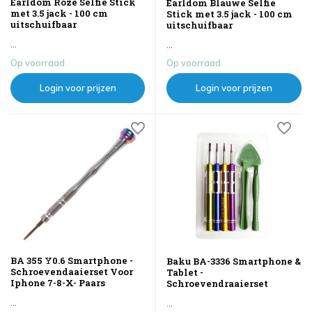
Earldom Roze Selfie Stick
Earldom Blauwe Selfie
met 3.5 jack - 100 cm
Stick met 3.5 jack - 100 cm
uitschuifbaar
uitschuifbaar
...
...
Op voorraad
Op voorraad
Login voor prijzen
Login voor prijzen
BA 355 Y0.6 Smartphone -
Baku BA-3336 Smartphone &
Schroevendaaierset Voor
Tablet -
Iphone 7-8-X- Paars
Schroevendraaierset
...
...