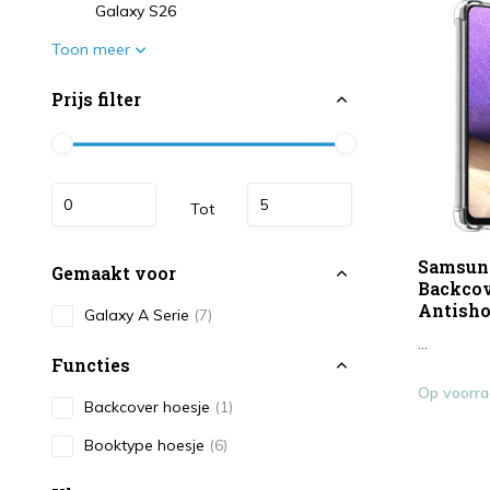
Galaxy S26
Toon meer
Prijs filter
Tot
Samsun
Gemaakt voor
Backcov
Antish
Galaxy A Serie
(7)
...
Functies
Op voorr
Backcover hoesje
(1)
Booktype hoesje
(6)