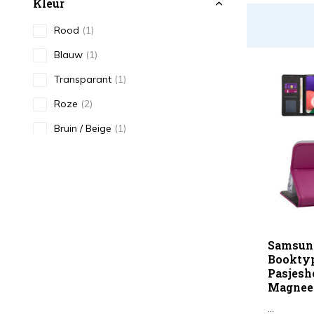
Kleur
Rood
(1)
Blauw
(1)
Transparant
(1)
Roze
(2)
Bruin / Beige
(1)
Goud / Geel
(2)
Type
Smartphonehoesje
(7)
Samsung
Booktype
Pasjesh
Magneet
...