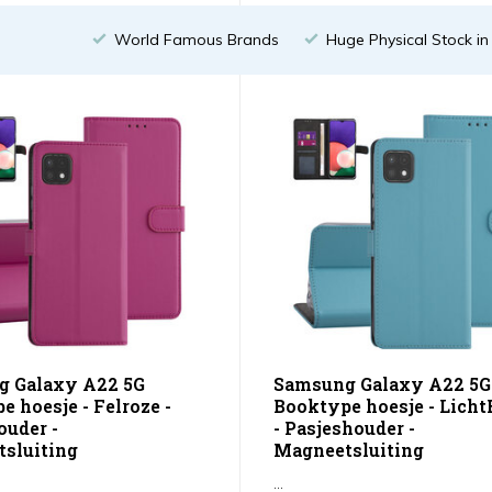
World Famous Brands
Huge Physical Stock i
 Galaxy A22 5G
Samsung Galaxy A22 5G
 hoesje - Felroze -
Booktype hoesje - Lich
ouder -
- Pasjeshouder -
sluiting
Magneetsluiting
...