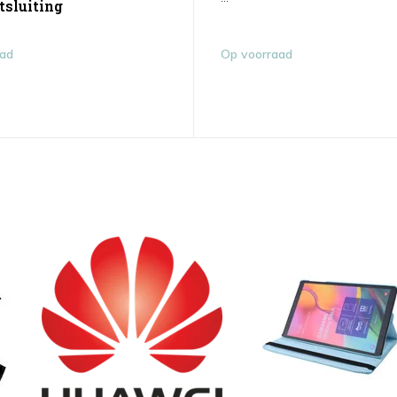
sluiting
aad
Op voorraad