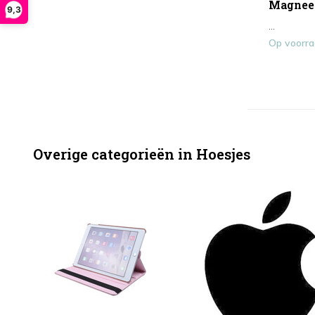
Magneet
9,3
...
Op voorr
Overige categorieën in Hoesjes