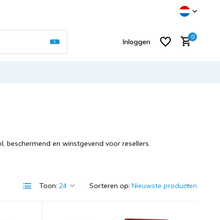
Gebruik de pijltjes op en neer om een beschikb
0
Inloggen
Account aanmaken
vol, beschermend en winstgevend voor resellers.
Toon:
Sorteren op: