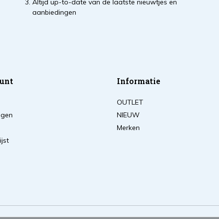
Altijd up-to-date van de laatste nieuwtjes en
aanbiedingen
unt
Informatie
OUTLET
ingen
NIEUW
Merken
ijst