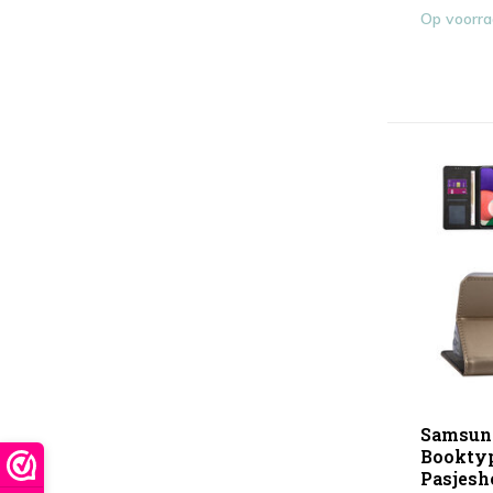
Op voorr
Samsung
Booktyp
Pasjesh