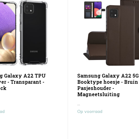
g Galaxy A22 TPU
Samsung Galaxy A22 5G
er - Transparant -
Booktype hoesje - Bruin 
ock
Pasjeshouder -
Magneetsluiting
...
aad
Op voorraad