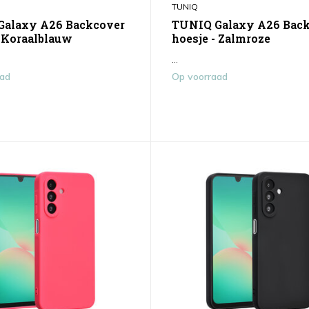
TUNIQ
Galaxy A26 Backcover
TUNIQ Galaxy A26 Bac
- Koraalblauw
hoesje - Zalmroze
...
aad
Op voorraad