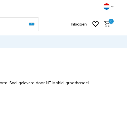
Gebruik de pijltjes op en neer om een beschikb
0
Inloggen
Account aanmaken
orm. Snel geleverd door NT Mobiel groothandel.