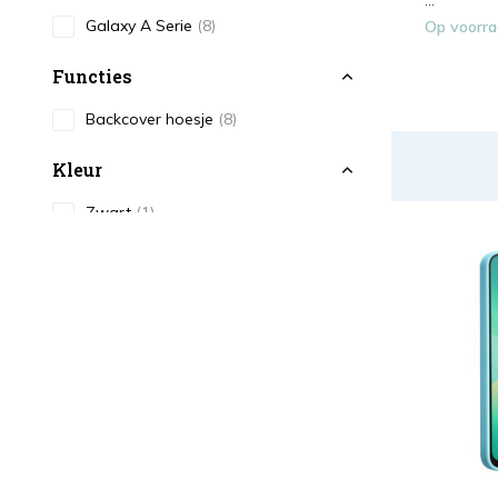
...
Galaxy A Serie
(8)
Op voorr
Functies
Backcover hoesje
(8)
Kleur
Zwart
(1)
Blauw
(2)
Transparant
(2)
Roze
(2)
Paars
(1)
Type
Antishock
(1)