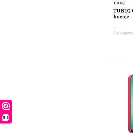
Smartphonehoesje
(8)
TUNIQ
TUNIQ 
hoesje 
...
Op voorr
9,3