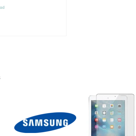
aad
s