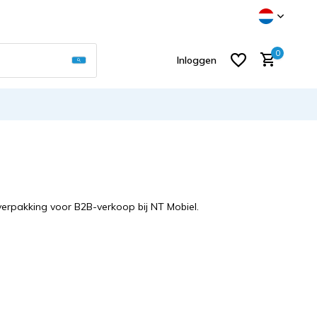
Gebruik de pijltjes op en neer om een beschikb
0
Inloggen
Account aanmaken
lverpakking voor B2B-verkoop bij NT Mobiel.