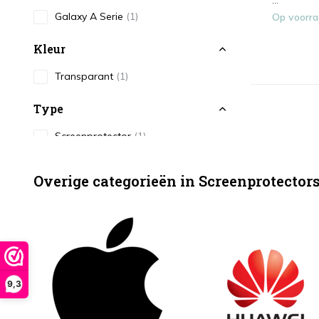
...
Galaxy A Serie
(1)
Op voorr
Kleur
Transparant
(1)
Type
Screenprotector
(1)
Overige categorieën in Screenprotector
9,3