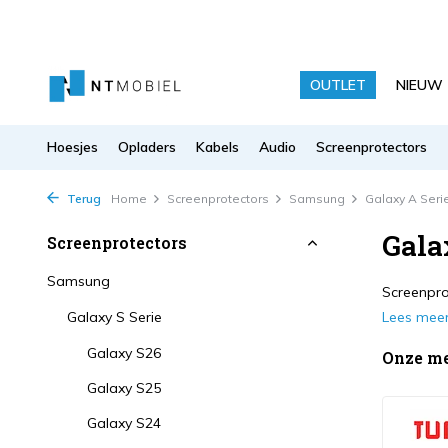
OUTLET
NIEUW
Hoesjes
Opladers
Kabels
Audio
Screenprotectors
Terug
Home
Screenprotectors
Samsung
Galaxy A Seri
Gala
Screenprotectors
Samsung
Screenprot
Galaxy S Serie
Lees mee
Galaxy S26
Onze m
Galaxy S25
Galaxy S24