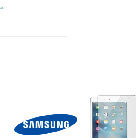
aad
s