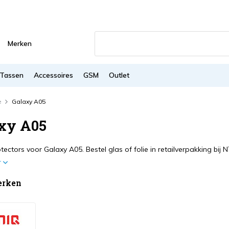
Merken
Tassen
Accessoires
GSM
Outlet
e
Galaxy A05
xy A05
ectors voor Galaxy A05. Bestel glas of folie in retailverpakking bij N
r
erken