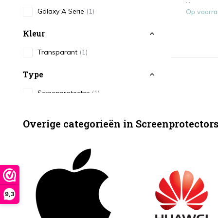
...
Galaxy A Serie
(1)
Op voorr
Kleur
Transparant
(1)
Type
Screenprotector
(1)
Overige categorieën in Screenprotector
9,3