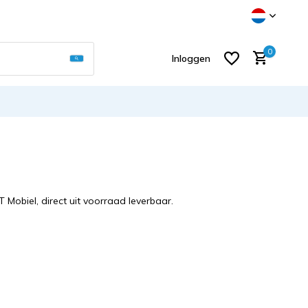
Gebruik de pijltjes op en neer om een beschikb
0
Inloggen
Account aanmaken
T Mobiel, direct uit voorraad leverbaar.