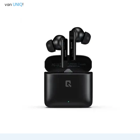
van
UNIQ
!