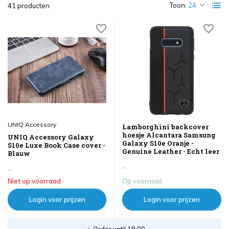
Toon:
41 producten
UNIQ Accessory
Lamborghini backcover
hoesje Alcantara Samsung
UNIQ Accessory Galaxy
Galaxy S10e Oranje -
S10e Luxe Book Case cover -
Genuine Leather - Echt leer
Blauw
...
...
Niet op voorraad
Op voorraad
Login voor prijzen
Login voor prijzen
Order until 18:00