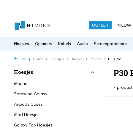
OUTLET
NIEUW
Hoesjes
Opladers
Kabels
Audio
Screenprotectors
Terug
Home
Hoesjes
Huawei
P Serie
P30 Pro
P30 
Hoesjes
iPhone
7 product
Samsung Galaxy
Airpods Cases
iPad Hoesjes
Galaxy Tab Hoesjes