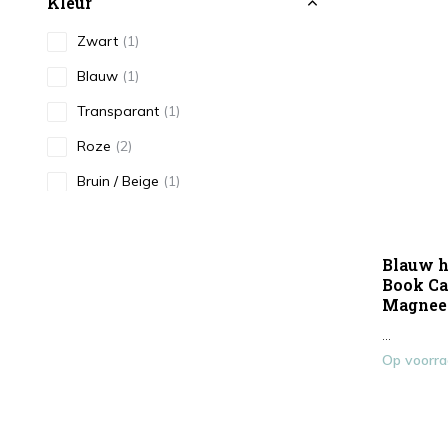
Kleur
Zwart
(1)
Blauw
(1)
Transparant
(1)
Roze
(2)
Bruin / Beige
(1)
Goud / Geel
(1)
Type
Blauw h
Book Ca
Smartphonehoesje
(7)
Magneet
...
Op voorr