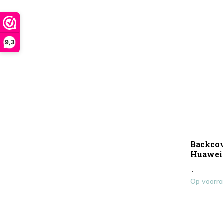
9,3
Backcov
Huawei 
...
Op voorr