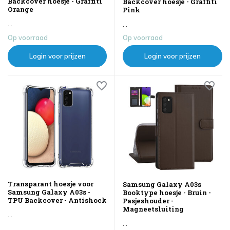
Backcover hoesje - Graffiti
Backcover hoesje - Graffiti
Orange
Pink
...
...
Op voorraad
Op voorraad
Login voor prijzen
Login voor prijzen
Transparant hoesje voor
Samsung Galaxy A03s
Samsung Galaxy A03s -
Booktype hoesje - Bruin -
TPU Backcover - Antishock
Pasjeshouder -
Magneetsluiting
...
...