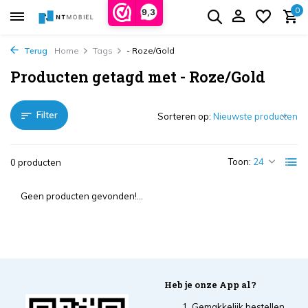
0
9,3
Terug
Home
Tags
- Roze/Gold
Producten getagd met - Roze/Gold
Filter
Sorteren op:
Toon:
0 producten
Geen producten gevonden!...
Heb je onze App al?
Gemakkelijk bestellen,