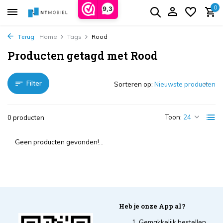
0
9,3
Terug
Home
Tags
Rood
Producten getagd met Rood
Filter
Sorteren op:
Toon:
0 producten
Geen producten gevonden!...
Heb je onze App al?
Gemakkelijk bestellen,