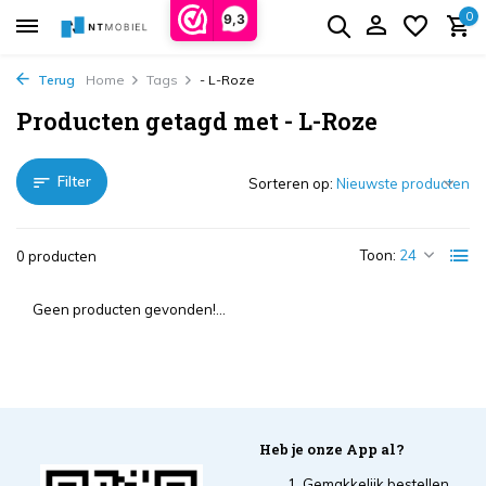
0
9,3
Terug
Home
Tags
- L-Roze
Producten getagd met - L-Roze
Filter
Sorteren op:
Toon:
0 producten
Geen producten gevonden!...
Heb je onze App al?
Gemakkelijk bestellen,