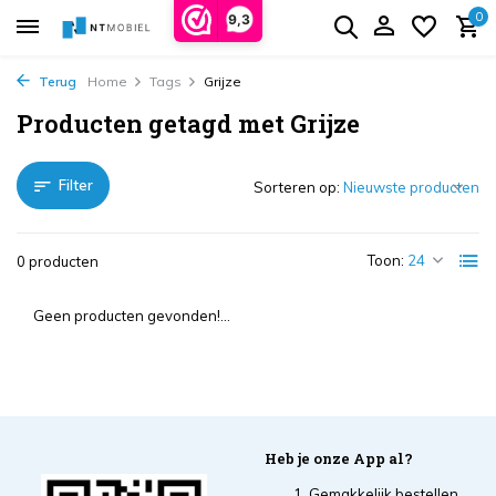
0
9,3
Terug
Home
Tags
Grijze
Producten getagd met Grijze
Filter
Sorteren op:
Toon:
0 producten
Geen producten gevonden!...
Heb je onze App al?
Gemakkelijk bestellen,