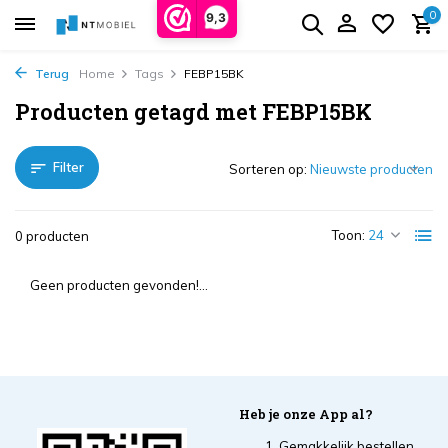
0
9,3
Terug
Home
Tags
FEBP15BK
Producten getagd met FEBP15BK
Filter
Sorteren op:
Toon:
0 producten
Geen producten gevonden!...
Heb je onze App al?
Gemakkelijk bestellen,