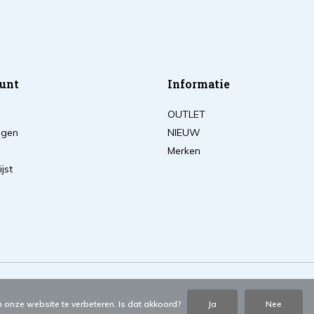
unt
Informatie
OUTLET
ingen
NIEUW
Merken
ijst
 onze website te verbeteren. Is dat akkoord?
Ja
Nee