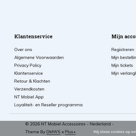
Klantenservice
Mijn acco
Over ons
Registreren
Algemene Voorwaarden
Mijn bestell
Privacy Policy
Mijn tickets
Klantenservice
Mijn verlangl
Retour & Klachten
Verzendkosten
NT Mobiel App
Loyaliteit- en Reseller programma
© 2026 NT Mobiel Accessoires - Nederland -
Theme By
DMWS
x
Plus+
Wij slaan cookies op om