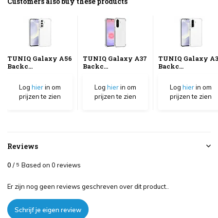
Customers also buy these products
TUNIQ Galaxy A56
TUNIQ Galaxy A37
TUNIQ Galaxy A
Backc...
Backc...
Backc...
Log
hier
in om
Log
hier
in om
Log
hier
in om
prijzen te zien
prijzen te zien
prijzen te zien
Reviews
0
/
Based on 0 reviews
5
Er zijn nog geen reviews geschreven over dit product..
Schrijf je eigen review