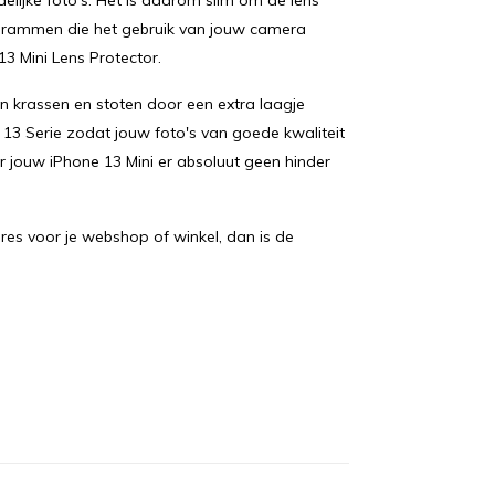
lijke foto's. Het is daarom slim om de lens
chrammen die het gebruik van jouw camera
3 Mini Lens Protector.
n krassen en stoten door een extra laagje
13 Serie zodat jouw foto's van goede kwaliteit
r jouw iPhone 13 Mini er absoluut geen hinder
res voor je webshop of winkel, dan is de