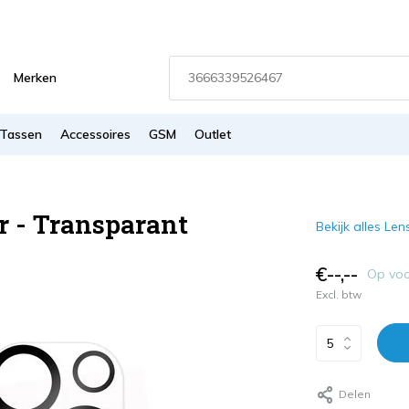
Merken
Tassen
Accessoires
GSM
Outlet
r - Transparant
Bekijk alles Len
€--,--
Op vo
Excl. btw
Delen