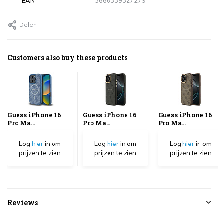
EAN
3666339327279
Delen
Customers also buy these products
Guess iPhone 16
Guess iPhone 16
Guess iPhone 16
Pro Ma...
Pro Ma...
Pro Ma...
Log
hier
in om
Log
hier
in om
Log
hier
in om
prijzen te zien
prijzen te zien
prijzen te zien
Reviews