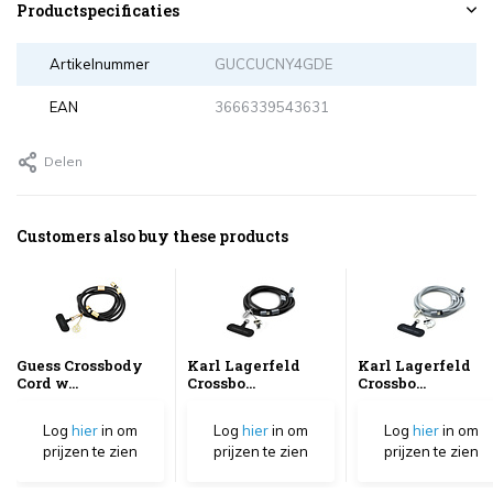
Productspecificaties
Artikelnummer
GUCCUCNY4GDE
EAN
3666339543631
Delen
Customers also buy these products
Guess Crossbody
Karl Lagerfeld
Karl Lagerfeld
Cord w...
Crossbo...
Crossbo...
Log
hier
in om
Log
hier
in om
Log
hier
in om
prijzen te zien
prijzen te zien
prijzen te zien