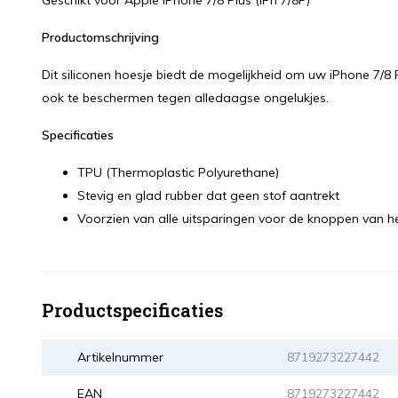
Geschikt voor Apple iPhone 7/8 Plus (iPh 7/8P)
Productomschrijving
Dit siliconen hoesje biedt de mogelijkheid om uw iPhone 7/8 
ook te beschermen tegen alledaagse ongelukjes.
Specificaties
TPU (Thermoplastic Polyurethane)
Stevig en glad rubber dat geen stof aantrekt
Voorzien van alle uitsparingen voor de knoppen van he
Productspecificaties
Artikelnummer
8719273227442
EAN
8719273227442