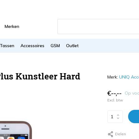
Merken
Tassen
Accessoires
GSM
Outlet
lus Kunstleer Hard
Merk:
UNIQ Acc
€--,--
Op vo
Excl. btw
Delen