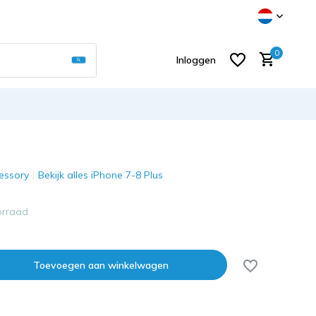
Gebruik de pijltjes op en neer om een beschikb
0
Inloggen
essory
Bekijk alles iPhone 7-8 Plus
Account aanmaken
orraad
Toevoegen aan winkelwagen