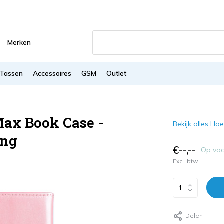
Merken
Tassen
Accessoires
GSM
Outlet
Max Book Case -
Bekijk alles Hoe
ing
€--,--
Op vo
Excl. btw
Delen