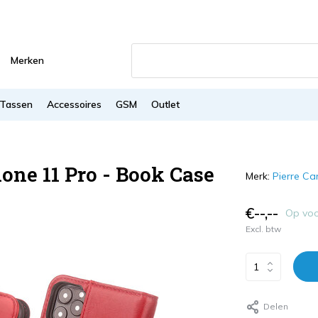
Merken
Tassen
Accessoires
GSM
Outlet
one 11 Pro - Book Case
Merk:
Pierre Ca
€--,--
Op vo
Excl. btw
Delen