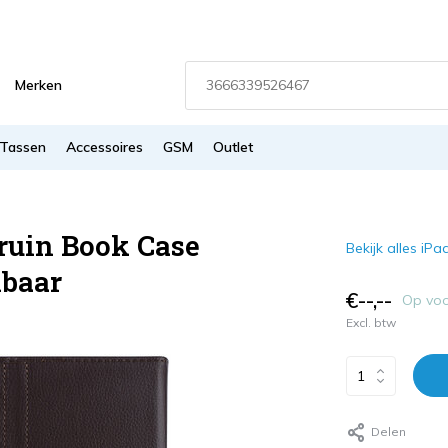
Merken
Tassen
Accessoires
GSM
Outlet
Bruin Book Case
Bekijk alles iP
ibaar
€--,--
Op vo
Excl. btw
Delen