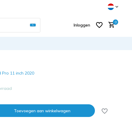
Gebruik de pijltjes op en neer om een beschikb
0
Inloggen
ad Pro 11 inch 2020
Account aanmaken
orraad
Toevoegen aan winkelwagen