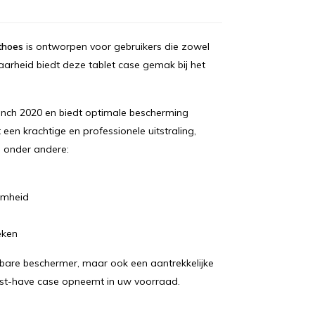
thoes
is ontworpen voor gebruikers die zowel
ibaarheid biedt deze tablet case gemak bij het
inch 2020 en biedt optimale bescherming
een krachtige en professionele uitstraling,
n onder andere:
amheid
eken
wbare beschermer, maar ook een aantrekkelijke
st-have case opneemt in uw voorraad.