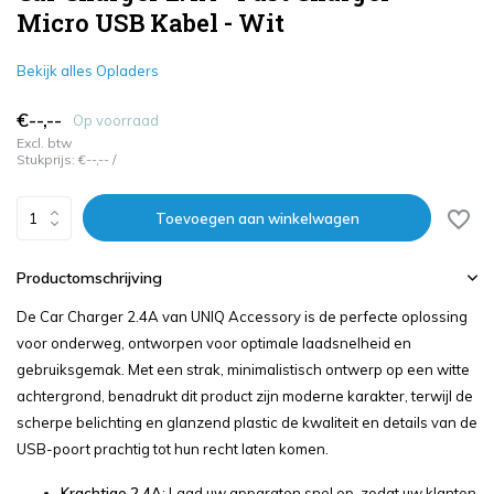
Micro USB Kabel - Wit
Bekijk alles Opladers
€--,--
Op voorraad
Excl. btw
Stukprijs:
€--,--
/
Toevoegen aan winkelwagen
Productomschrijving
De Car Charger 2.4A van UNIQ Accessory is de perfecte oplossing
voor onderweg, ontworpen voor optimale laadsnelheid en
gebruiksgemak. Met een strak, minimalistisch ontwerp op een witte
achtergrond, benadrukt dit product zijn moderne karakter, terwijl de
scherpe belichting en glanzend plastic de kwaliteit en details van de
USB-poort prachtig tot hun recht laten komen.
Krachtige 2.4A
: Laad uw apparaten snel op, zodat uw klanten