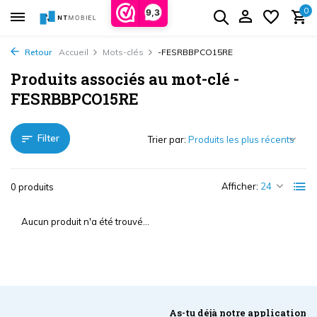
0
9,3
Retour
Accueil
Mots-clés
-FESRBBPCO15RE
Produits associés au mot-clé -
FESRBBPCO15RE
Filter
Trier par:
Afficher:
0 produits
Aucun produit n'a été trouvé...
As-tu déjà notre application