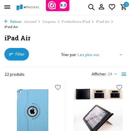
0
9,3
Retour
Accueil
Coques
Protections iPad
iPad Air
iPad Air
iPad Air
Filter
Trier par:
Afficher:
22 produits