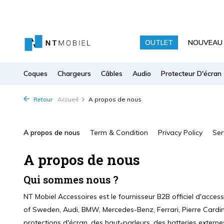
OUTLET
NOUVEAU
Coques
Chargeurs
Câbles
Audio
Protecteur D'écran
Retour
Accueil
A propos de nous
A propos de nous
Term & Condition
Privacy Policy
Ser
A propos de nous
Qui sommes nous ?
NT Mobiel Accessoires est le fournisseur B2B officiel d'acces
of Sweden, Audi, BMW, Mercedes-Benz, Ferrari, Pierre Cardi
protections d'écran, des haut-parleurs, des batteries externe