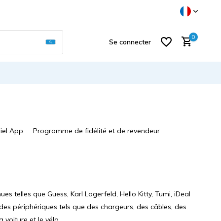
Utilisez les flèches haut et bas pour sélectionner
0
Se connecter
iel App
Programme de fidélité et de revendeur
S'inscrire
 telles que Guess, Karl Lagerfeld, Hello Kitty, Tumi, iDeal
s périphériques tels que des chargeurs, des câbles, des
voiture et le vélo.