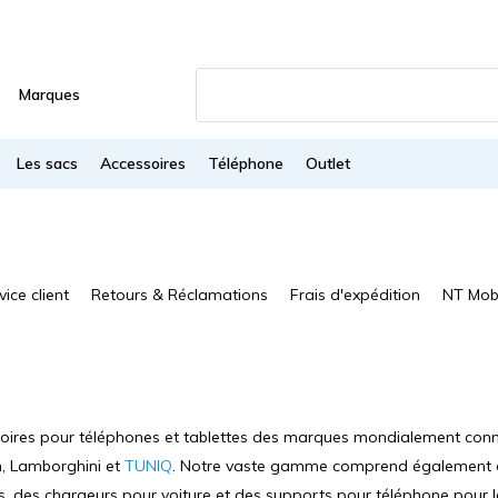
Marques
Les sacs
Accessoires
Téléphone
Outlet
vice client
Retours & Réclamations
Frais d'expédition
NT Mob
soires pour téléphones et tablettes des marques mondialement connues
n, Lamborghini et
TUNIQ
. Notre vaste gamme comprend également de
s, des chargeurs pour voiture et des supports pour téléphone pour la 