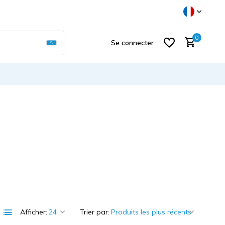
Utilisez les flèches haut et bas pour sélectionner
0
Se connecter
S'inscrire
Afficher:
Trier par: