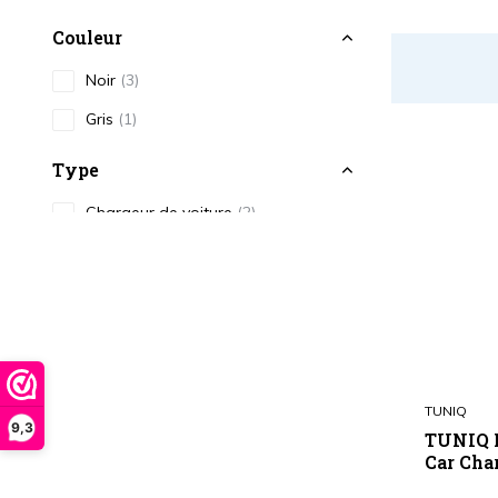
Couleur
Noir
(3)
Gris
(1)
Type
Chargeur de voiture
(2)
TUNIQ
9,3
TUNIQ F
Car Char
...