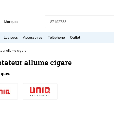
Marques
Les sacs
Accessoires
Téléphone
Outlet
eur allume cigare
tateur allume cigare
rques
s