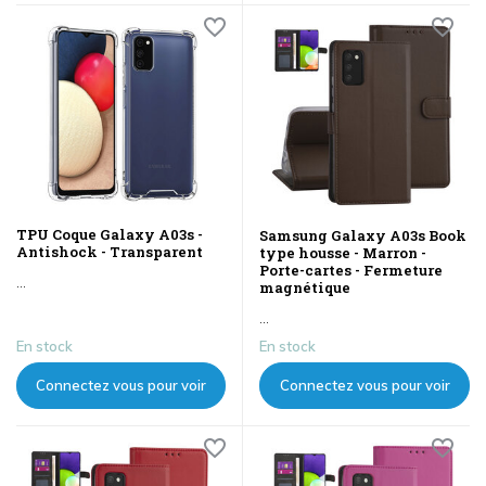
les prix
les prix
TPU Coque Galaxy A03s -
Samsung Galaxy A03s Book
Antishock - Transparent
type housse - Marron -
Porte-cartes - Fermeture
...
magnétique
...
En stock
En stock
Connectez vous pour voir
Connectez vous pour voir
les prix
les prix