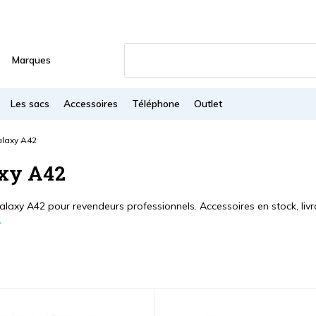
Marques
Les sacs
Accessoires
Téléphone
Outlet
laxy A42
xy A42
laxy A42 pour revendeurs professionnels. Accessoires en stock, livra
s