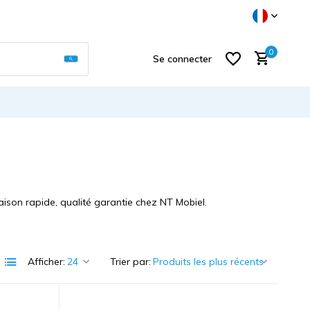
Utilisez les flèches haut et bas pour sélectionner
0
Se connecter
S'inscrire
ison rapide, qualité garantie chez NT Mobiel.
Afficher:
Trier par: