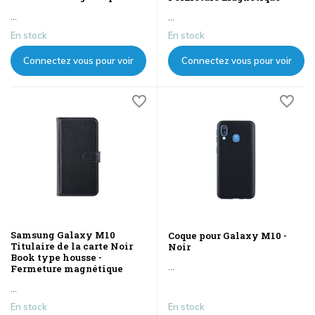
...
...
En stock
En stock
Connectez vous pour voir
Connectez vous pour voir
les prix
les prix
Samsung Galaxy M10
Coque pour Galaxy M10 -
Titulaire de la carte Noir
Noir
Book type housse -
...
Fermeture magnétique
...
En stock
En stock