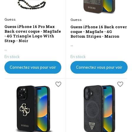
Guess
Guess
Guess iPhone 16 Pro Max
Guess iPhone 16 Back cover
Back cover coque - MagSafe
coque - MagSafe - 4G
- 4G Triangle Logo With
Bottom Stripes - Marron
Strap - Noir
...
...
En stock
En stock
Connectez vous pour voir
Connectez vous pour voir
les prix
les prix