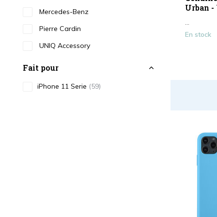
Urban - 
Mercedes-Benz
...
Pierre Cardin
En stock
UNIQ Accessory
Fait pour
iPhone 11 Serie
(59)
Fonctionnalités
Back Cover Cas
(31)
Booktype Cas
(28)
Cardholder
(4)
Couleur
Noir
(14)