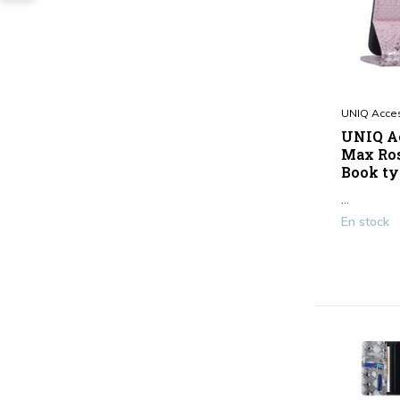
UNIQ Acce
UNIQ Ac
Max Ros
Book ty
...
En stock