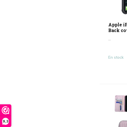
Apple i
Back co
...
En stock
9,3