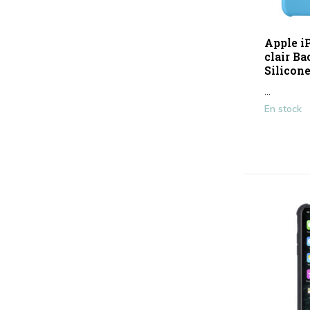
Blanc
(1)
Rouge
(7)
Apple i
Bleu
(4)
clair Ba
Silicon
Transparent
(4)
...
Rose
(6)
En stock
Afficher plus
Type
Antishock
(1)
Étui pour téléphone
(59)