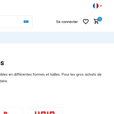
Utilisez les flèches haut et bas pour sélectionner
0
Se connecter
es
S'inscrire
les en différentes formes et tailles. Pour les gros achats de
aire.