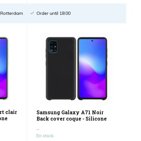
n Rotterdam
Order until 18:00
t clair
Samsung Galaxy A71 Noir
one
Back cover coque - Silicone
...
En stock