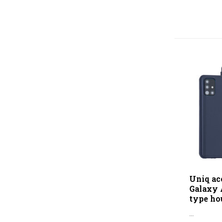
Uniq ac
Galaxy 
type hou
...