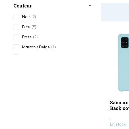
Couleur
Noir
(2)
Bleu
(5)
Rose
(2)
Marron / Beige
(1)
Gris
(1)
Or / Jaune
(3)
Afficher plus
Type
Étui pour téléphone
(16)
Samsung
Back co
...
En stock