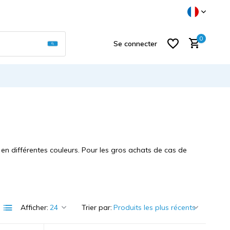
Utilisez les flèches haut et bas pour sélectionner
0
Se connecter
S'inscrire
en différentes couleurs. Pour les gros achats de cas de
Afficher:
Trier par: