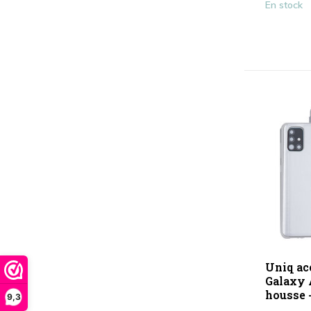
En stock
Uniq ac
Galaxy 
housse -
9,3