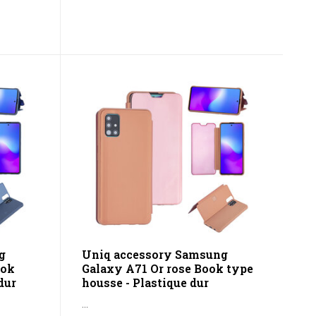
g
Uniq accessory Samsung
ook
Galaxy A71 Or rose Book type
dur
housse - Plastique dur
...