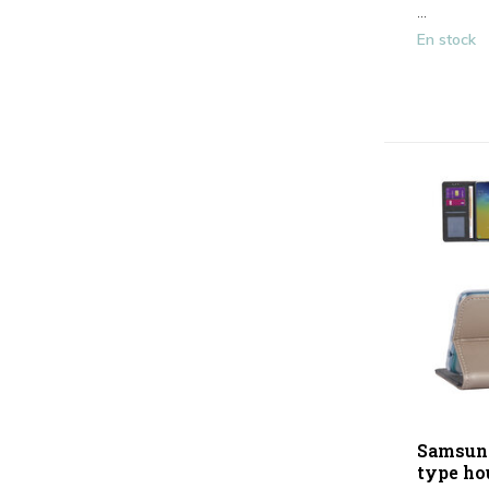
...
En stock
Samsung
type ho