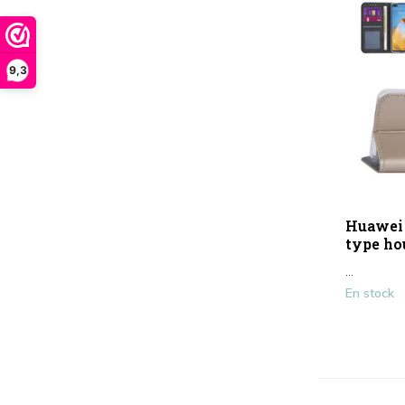
9,3
Huawei
type ho
...
En stock