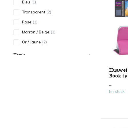
Bleu
(1)
Transparent
(2)
Rose
(1)
Marron / Beige
(1)
Or / Jaune
(2)
Type
Étui pour téléphone
(8)
Huawei 
Book ty
...
En stock