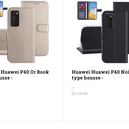
 Huawei P40 Or Book
Huawei Huawei P40 Noi
usse -
type housse -
...
En stock