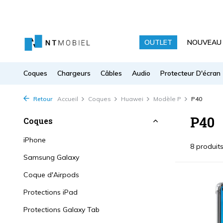
OUTLET
NOUVEAU
Coques
Chargeurs
Câbles
Audio
Protecteur D'écran
Retour
Accueil
Coques
Huawei
Modèle P
P40
P40
Coques
iPhone
8 produit
Samsung Galaxy
Coque d'Airpods
Protections iPad
Protections Galaxy Tab