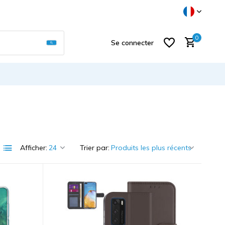
Utilisez les flèches haut et bas pour sélectionner
0
Se connecter
S'inscrire
Afficher:
Trier par: