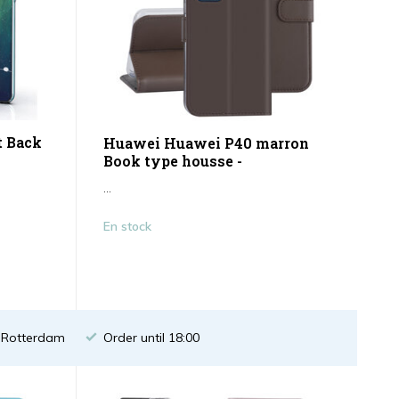
t Back
Huawei Huawei P40 marron
Book type housse -
...
En stock
n Rotterdam
Order until 18:00