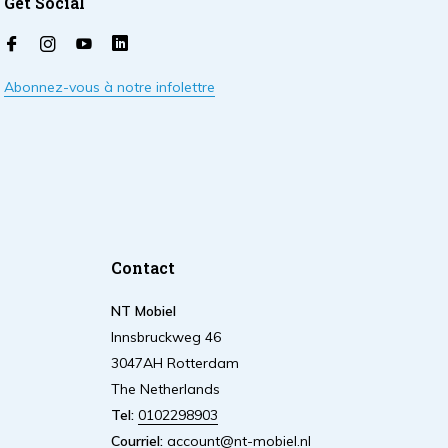
Get Social
Abonnez-vous à notre infolettre
Contact
NT Mobiel
Innsbruckweg 46
3047AH Rotterdam
The Netherlands
Tel:
0102298903
Courriel:
account@nt-mobiel.nl