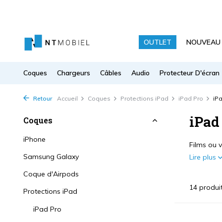
OUTLET
NOUVEAU
Coques
Chargeurs
Câbles
Audio
Protecteur D'écran
Retour
Accueil
Coques
Protections iPad
iPad Pro
iPa
iPad
Coques
iPhone
Films ou 
Samsung Galaxy
Lire plus
Coque d'Airpods
14 produi
Protections iPad
iPad Pro