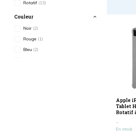
Rotatif
(13)
Couleur
Noir
(2)
Rouge
(1)
Bleu
(2)
Rose
(3)
Marron / Beige
(1)
Or / Jaune
(2)
Afficher plus
Apple iP
Type
Tablet H
Rotatif 
Étui pour tablette/ordinateur
...
portable
(14)
En stock