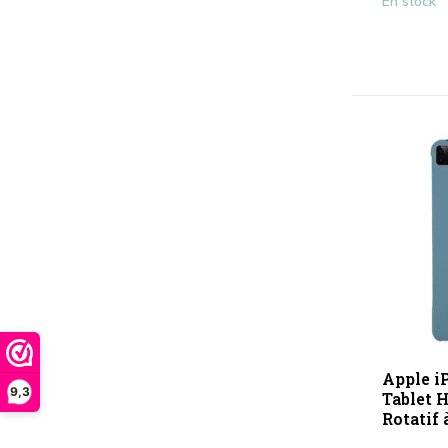
En stock
Apple iP
9,3
Tablet H
Rotatif 