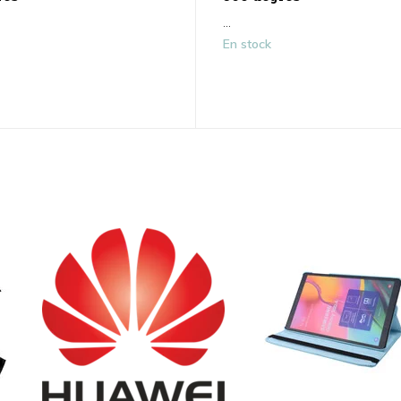
...
En stock