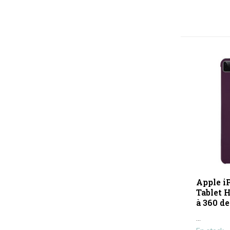
Apple iP
Tablet H
à 360 d
...