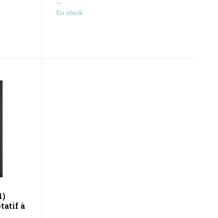
...
En stock
1)
tatif à