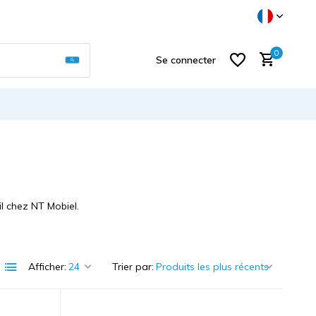
Utilisez les flèches haut et bas pour sélectionner
0
Se connecter
S'inscrire
l chez NT Mobiel.
Afficher:
Trier par: