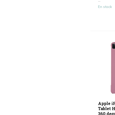
...
En stock
Apple iP
Tablet H
360 deg