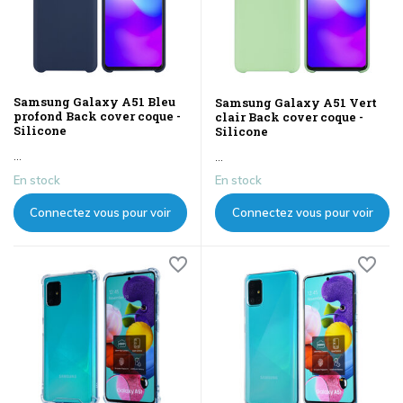
Samsung Galaxy A51 Bleu
Samsung Galaxy A51 Vert
profond Back cover coque -
clair Back cover coque -
Silicone
Silicone
...
...
En stock
En stock
Connectez vous pour voir
Connectez vous pour voir
les prix
les prix