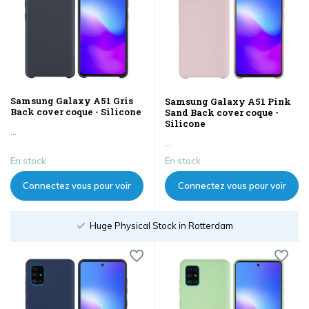
Samsung Galaxy A51 Gris
Samsung Galaxy A51 Pink
Back cover coque - Silicone
Sand Back cover coque -
Silicone
...
...
En stock
En stock
Connectez vous pour voir
Connectez vous pour voir
les prix
les prix
hysical Stock in Rotterdam
Order un