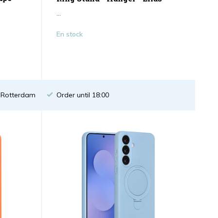
...
En stock
n Rotterdam
Order until 18:00