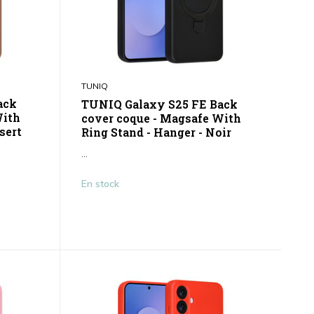
TUNIQ
ack
TUNIQ Galaxy S25 FE Back
With
cover coque - Magsafe With
sert
Ring Stand - Hanger - Noir
...
En stock