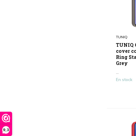
TUNIQ
TUNIQ G
cover c
Ring St
Grey
...
En stock
9,3