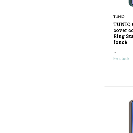
Print
(3)
Transparent
(1)
TUNIQ
Afficher plus
TUNIQ G
cover c
Type
Ring Sta
foncé
Étui pour téléphone
(20)
...
En stock