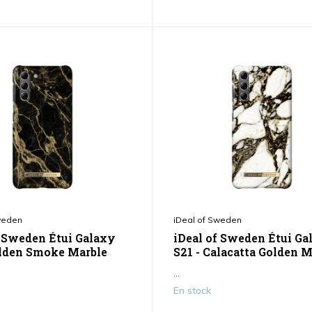
weden
iDeal of Sweden
f Sweden Étui Galaxy
iDeal of Sweden Étui Ga
olden Smoke Marble
S21 - Calacatta Golden M
...
En stock