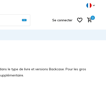
Utilisez les flèches haut et bas pour sélectionner
0
Se connecter
S'inscrire
ans le type de livre et versions Backcase. Pour les gros
supplémentaire.