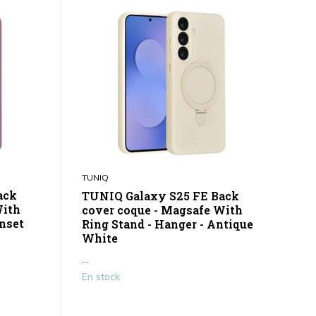
TUNIQ
ack
TUNIQ Galaxy S25 FE Back
With
cover coque - Magsafe With
unset
Ring Stand - Hanger - Antique
White
...
En stock