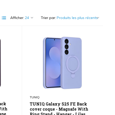
Afficher:
Trier par:
TUNIQ
ack
TUNIQ Galaxy S25 FE Back
With
cover coque - Magsafe With
ape
Ring Stand - Hanger - Lilas