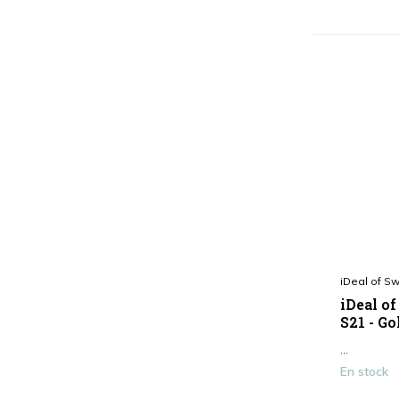
iDeal of S
iDeal o
S21 - G
...
En stock