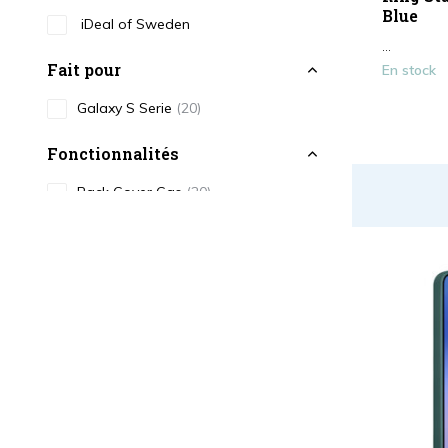
Blue
iDeal of Sweden
...
Fait pour
En stock
Galaxy S Serie
(20)
Fonctionnalités
Back Cover Cas
(20)
Magsafe
(15)
Couleur
Noir
(2)
Blanc
(1)
Rouge
(2)
Bleu
(2)