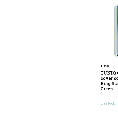
TUNIQ
TUNIQ G
cover c
Ring St
Green
...
En stock