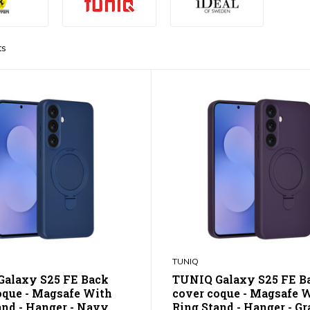
ts
TUNIQ
alaxy S25 FE Back
TUNIQ Galaxy S25 FE B
oque - Magsafe With
cover coque - Magsafe 
and - Hanger - Navy
Ring Stand - Hanger - Gr