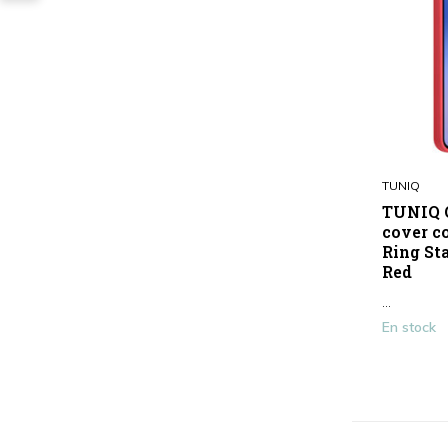
TUNIQ
TUNIQ G
cover c
Ring St
Red
...
En stock