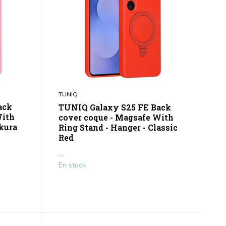
TUNIQ
ack
TUNIQ Galaxy S25 FE Back
With
cover coque - Magsafe With
akura
Ring Stand - Hanger - Classic
Red
...
En stock