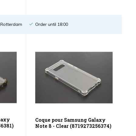
n Rotterdam
Order until 18:00
laxy
Coque pour Samsung Galaxy
56381)
Note 8 - Clear (8719273256374)
...