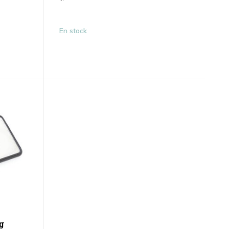
En stock
g