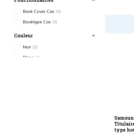
Back Cover Cas
(5)
Booktype Cas
(3)
Couleur
Noir
(2)
Blanc
(1)
Bleu
(1)
Transparent
(2)
Rose
(1)
Or / Jaune
(1)
Type
Samsun
Titulair
Étui pour téléphone
(8)
type ho