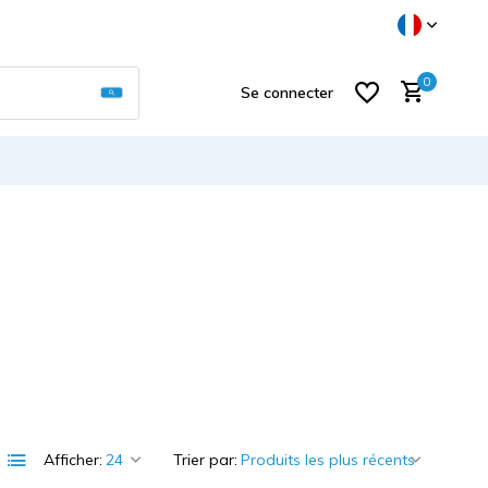
Utilisez les flèches haut et bas pour sélectionner
0
Se connecter
S'inscrire
Afficher:
Trier par: