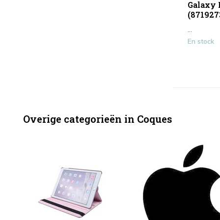
Galaxy N
(871927
...
En stock
Overige categorieën in Coques