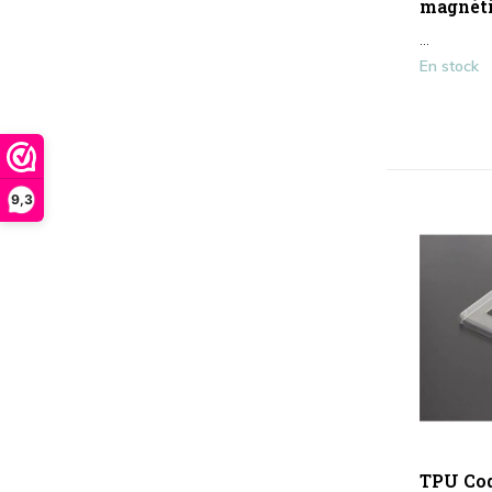
magnét
...
En stock
9,3
TPU Co